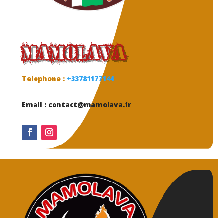
Mamolava
Telephone :
+33781177144
Email : contact@mamolava.fr